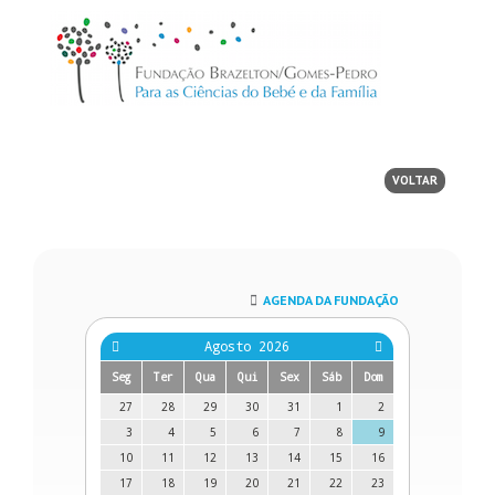
VOLTAR
AGENDA DA FUNDAÇÃO
Agosto 2026
Seg
Ter
Qua
Qui
Sex
Sáb
Dom
27
28
29
30
31
1
2
3
4
5
6
7
8
9
10
11
12
13
14
15
16
17
18
19
20
21
22
23