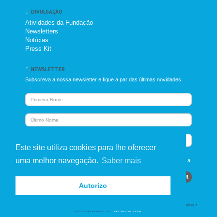
DIVULGAÇÃO
Atividades da Fundação
Newsletters
Notícias
Press Kit
NEWSLETTER
Subscreva a nossa newsletter e fique a par das últimas novidades.
Nome
Nome
Email
Este site utiliza cookies para lhe oferecer
uma melhor navegação.
Saber mais
Declaro que li e compreendi o alcance da
Política de Privacidade
, a
qual aceito.
SUBSCREVER
Autorizo
Copyright © 2026 • Fundação Brazelton / Gomes-Pedro • Todos os direitos reservados •
Desenvolvido Por:
Webzeki.com