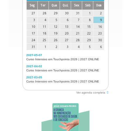
Seg
Ter
Qua
Qui
Sex
Sáb
Dom
27
28
29
30
31
1
2
3
4
5
6
7
8
9
10
11
12
13
14
15
16
17
18
19
20
21
22
23
24
25
26
27
28
29
30
31
1
2
3
4
5
6
2027-05-07
Curso Intensivo em Touchpoints 2026 | 2027 ONLINE
2027-04-02
Curso Intensivo em Touchpoints 2026 | 2027 ONLINE
2027-03-05
Curso Intensivo em Touchpoints 2026 | 2027 ONLINE
Ver agenda completa