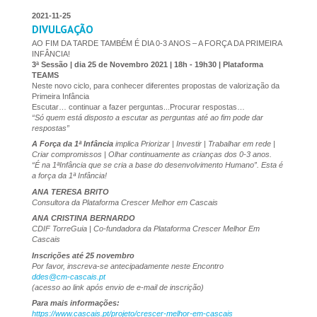
2021-11-25
DIVULGAÇÃO
AO FIM DA TARDE TAMBÉM É DIA 0-3 ANOS – A FORÇA DA PRIMEIRA
INFÂNCIA!
3ª Sessão | dia 25 de Novembro 2021 | 18h - 19h30 | Plataforma
TEAMS
Neste novo ciclo, para conhecer diferentes propostas de valorização da
Primeira Infância
Escutar… continuar a fazer perguntas...Procurar respostas…
“Só quem está disposto a escutar as perguntas até ao fim pode dar
respostas”
A Força da 1ª Infância
implica Priorizar | Investir | Trabalhar em rede |
Criar compromissos | Olhar continuamente as crianças dos 0-3 anos.
“É na 1ªInfância que se cria a base do desenvolvimento Humano”
. Esta é
a força da 1ª Infância!
ANA TERESA BRITO
Consultora da Plataforma Crescer Melhor em Cascais
ANA CRISTINA BERNARDO
CDIF TorreGuia | Co-fundadora da Plataforma Crescer Melhor Em
Cascais
Inscrições até 25 novembro
Por favor, inscreva-se antecipadamente neste Encontro
ddes@cm-cascais.pt
(acesso ao link após envio de e-mail de inscrição)
Para mais informações:
https://www.cascais.pt/projeto/crescer-melhor-em-cascais