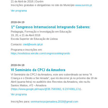
21 de Abril de 2018 | Ourém
Inscrições gratuitas e obrigatórias no site do Município
www.ourem.pt
Ver programa
2018-04-19
1º Congresso Internacional Integrando Saberes:
Pedagogia, Formação e Investigação em Educação
19, 20, e 21 de Abril 2018
Escola Superior de Educação de Lisboa
Contacto:
cied@eselx.ipl.pt
Programa e inscrições em:
https://eselisboa.wixsite.com/congressointegrando
2018-04-18
VI Seminário da CPCJ da Amadora
VI Seminário da CPCJ da Amadora, este ano subordinado ao tema "A
Criança e o Direito a Ser Amada", que irá decorrer já no próximo dia 18 de
Abril (quarta-feira) no auditório dos Recreios da Amadora, sito na Av.
Santos Mattos, nº2 – Amadora
(
https://www.google.pt/maps/@38.7583382,-9.2374381,17z
).
Ver programa
Inscrições para:
seminariocpcjamadora.2018@gmail.com