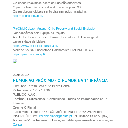
Os dados recolhidos neste estudo são anónimos.
O preenchimento dos dados demorará aprox. 30m.
Os resultados globais serão disseminados na página:
http://prochildcolab.pt/
ProChild CoLab - Against Child Poverty and Social Exclusion
Responsáveis pela Equipa do Projeto,
Ana Isabel Pereira e Luísa Barros, Faculdade de Psicologia da
Universidade de Lisboa
https://www.psicologia.ulisboa.pt/
Marlene Sousa, Laboratório Colaborativo ProChild CoLAB
https://prochildcolab.pt/
2020-02-27
HUMOR AO PRÓXIMO - O HUMOR NA 1ª INFÂNCIA
Com Ana Teresa Brito e Zé Pedro Cobra
27 Fevereiro | 17h - 18h30
PÚBLICO-ALVO:
Famílias | Profissionais | Comunidade | Todos os interessados na 1ª
Infância
Creche O Pinhal
Largo Monte Leite, n.º 46 | São João do Estoril | 2765-342 Estoril
INSCRIÇÕES em:
creche.pinhal@scmc.pt
| Nº limitado (30 a 50 pax) |
Até ao dia 21 de Fevereiro | Inscrição válida após e-mail de confirmação
Cartaz