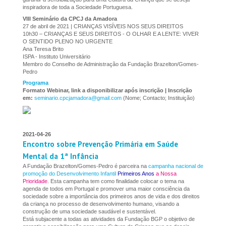
inspiradora de toda a Sociedade Portuguesa.
VIII Seminário da CPCJ da Amadora
27 de abril de 2021 | CRIANÇAS VISÍVEIS NOS SEUS DIREITOS
10h30 – CRIANÇAS E SEUS DIREITOS - O OLHAR E A LENTE: VIVER
O SENTIDO PLENO NO URGENTE
Ana Teresa Brito
ISPA - Instituto Universitário
Membro do Conselho de Administração da Fundação Brazelton/Gomes-
Pedro
Programa
Formato Webinar, link a disponibilizar após inscrição | Inscrição
em:
seminario.cpcjamadora@gmail.com
(Nome; Contacto; Instituição)
2021-04-26
Encontro sobre Prevenção Primária em Saúde
Mental da 1ª Infância
A Fundação Brazelton/Gomes-Pedro é parceira na
campanha nacional de
promoção do Desenvolvimento Infantil
Primeiros Anos
a Nossa
Prioridade
. Esta campanha tem como finalidade colocar o tema na
agenda de todos em Portugal e promover uma maior consciência da
sociedade sobre a importância dos primeiros anos de vida e dos direitos
da criança no processo de desenvolvimento humano, visando a
construção de uma sociedade saudável e sustentável.
Está subjacente a todas as atividades da Fundação BGP o objetivo de