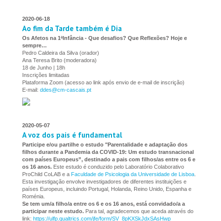
2020-06-18
Ao fim da Tarde também é Dia
Os Afetos na 1ªInfância - Que desafios? Que Reflexões? Hoje e
sempre…
Pedro Caldeira da Silva (orador)
Ana Teresa Brito (moderadora)
18 de Junho | 18h
Inscrições limitadas
Plataforma Zoom (acesso ao link após envio de e-mail de inscrição)
E-mail:
ddes@cm-cascais.pt
2020-05-07
A voz dos pais é fundamental
Participe e/ou partilhe o estudo "Parentalidade e adaptação dos
filhos durante a Pandemia da COVID-19: Um estudo transnacional
com países Europeus”, destinado a pais com filhos/as entre os 6 e
os 16 anos.
Este estudo é conduzido pelo Laboratório Colaborativo
ProChild CoLAB e a
Faculdade de Psicologia da Universidade de Lisboa
.
Esta investigação envolve investigadores de diferentes instituições e
países Europeus, incluindo Portugal, Holanda, Reino Unido, Espanha e
Roménia.
Se tem um/a filho/a entre os 6 e os 16 anos, está convidado/a a
participar neste estudo.
Para tal, agradecemos que aceda através do
link:
https://ulfp.qualtrics.com/jfe/form/SV_8pKXSkJdxSAsHwp