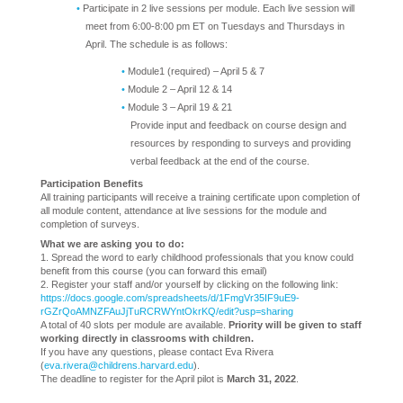
Participate in 2 live sessions per module. Each live session will
meet from 6:00-8:00 pm ET on Tuesdays and Thursdays in
April. The schedule is as follows:
Module1 (required) – April 5 & 7
Module 2 – April 12 & 14
Module 3 – April 19 & 21
Provide input and feedback on course design and
resources by responding to surveys and providing
verbal feedback at the end of the course.
Participation Benefits
All training participants will receive a training certificate upon completion of
all module content, attendance at live sessions for the module and
completion of surveys.
What we are asking you to do:
1. Spread the word to early childhood professionals that you know could
benefit from this course (you can forward this email)
2. Register your staff and/or yourself by clicking on the following link:
https://docs.google.com/spreadsheets/d/1FmgVr35IF9uE9-
rGZrQoAMNZFAuJjTuRCRWYntOkrKQ/edit?usp=sharing
A total of 40 slots per module are available.
Priority will be given to staff
working directly in classrooms with children.
If you have any questions, please contact Eva Rivera
(
eva.rivera@childrens.harvard.edu
).
The deadline to register for the April pilot is
March 31, 2022
.