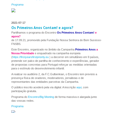
Programa
2021-07-17
Os Primeiros Anos Contam! e agora?
Partilhamos o programa do Encontro
Os Primeiros Anos Contam!
e
agora?
de 17.09.21, promovido pela Fundação Nossa Senhora do Bom Sucesso-
FNSBS.
Este Encontro, organizado no âmbito da Campanha
Primeiros Anos
a
Nossa Prioridade
e enquadrado na campanha europeia
(
https://firstyearsfirstpriority.eu
) a decorrer em simultâneo em 9 países,
pretende ser palco de partilha de conhecimento e experiências, gerador
de propostas concretas para Portugal reforçar as medidas orientadas
para o estímulo do desenvolvimento infantil.
A realizar no auditório 2, da F.C.Gulbenkian, o Encontro tem previsto a
presença física de oradores, moderadores, jornalistas e de
representantes das entidades parceiras da Campanha.
O público inscrito acederá pela via digital. A inscrição
aqui
, com
participação gratuita.
Programa do
Encontro/Big Meeting
de forma massiva e alargada junto
das vossas redes.
Programa