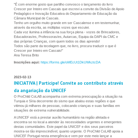
"É com enorme gosto que partilho convosco o lançamento do livro
Crescer por Inteiro em Cascais que escrevi a convite da Divisão de Apoio
Pedagógico e Inovação Educativa do Departamento de Educação da
Câmara Municipal de Cascais.
Tenho um orgulho muito grande em ser Cascalense e em testemunhar,
através da escrita, as múltiplas vozes que escutei.
Cada voz ilumina a infância na sua força plena - vozes de Brincadores,
Educadoras/es, Professoras/es, Autarcas, Equipa da DAPI da CMC e
das próprias Crianças, com quem todos os dias aprendo!
Todos são parte da tecelagem que, no livro, procura traduzir o que é
Crescer por Inteiro em Cascais!”
Ana Teresa Brito
Inscrições aqui:
https://forms.gle/oMEcUt1DkUWkztcDA
2023-02-13
INICIATIVA | Participe! Convite ao contributo através
da angariação da UNICEF
O ProChild CoLAB acompanha com extrema preocupação a situação na
Turquia e Síria decorrente do sismo que abalou estas regiões e que
vitimou já milhares de pessoas, colocando crianças e suas famílias em
situações de extrema vulnerabilidade.
A UNICEF está a prestar auxílio humanitário na região afetada e
encontra-se no local a atender às necessidades urgentes e emergentes
destas comunidades. Este papel da UNICEF e dos seus parceiros
mostra-se tão imprescindível, quanto urgente. O ProChild CoLAB apoia a
UNICEF Portugal nesta emergência e vem por este meio lançar a