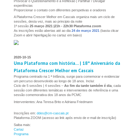
Provocar o Questionamento e a Reflexão | Partilhar / Divulgar
experiências
Proporcionar o contato com diferentes perspetivas e oradores
A Plataforma Crescer Melhor em Cascais organiza mais um ciclo de
sessões, desta vez, mais ao principio da noite
1ª sessão
25 março 2021 |21h - 22h30 Plataforma zoom
As inscrições estão abertas até ao dia
24 de março 2021
(basta clicar
Zoom e abrir hiperligação no cartaz em baixo)
2020-10-15
Uma Plataforma com história… | 18º Aniversário da
Plataforma Crescer Melhor em Cascais
Programa centrado na 1 ª Infância, surge para comemorar e evidenciar
um percurso desenvolvido ao longo de 18 anos. Inclui:
Ciclo de 5 sessões | 4 sessões –
Ao fim da tarde também é dia
, cada
sessão com diferentes temáticas e intervenientes de referência e uma
sessão comemorativa dos 18 anos da PCMC
Intervenientes: Ana Teresa Brito e Adriana Friedmann
Inscrições em:
ddes@cm-cascais.pt
Plataforma ZOOM (acesso ao link após envio de e-mail de inscrição)
Saiba mais:
Cartaz
Programa