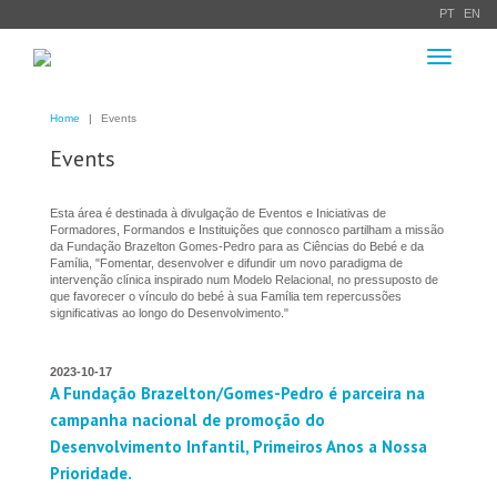
PT
EN
Toggle
navigation
Home
Events
Events
Esta área é destinada à divulgação de Eventos e Iniciativas de
Formadores, Formandos e Instituições que connosco partilham a missão
da Fundação Brazelton Gomes-Pedro para as Ciências do Bebé e da
Família, "Fomentar, desenvolver e difundir um novo paradigma de
intervenção clínica inspirado num Modelo Relacional, no pressuposto de
que favorecer o vínculo do bebé à sua Família tem repercussões
significativas ao longo do Desenvolvimento."
2023-10-17
A Fundação Brazelton/Gomes-Pedro é parceira na
campanha nacional de promoção do
Desenvolvimento Infantil, Primeiros Anos a Nossa
Prioridade.