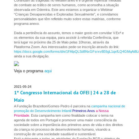
Continuam as tragédias no Mediterrâneo e é urgente repensar medidas
de combate ao tráfico de seres humanos, como aconselha a situação
observada em Odemira. Este ano estamos a organizar o Webinar
“Crianças Desaparecidas e Exploradas Sexualmente”, e convidamos
personalidades que têm refletido muito sobre estas matérias, conforme
programa anexo.
Dada a pertinência do assunto, temos o maior gosto em convidar V.Exª e
os elementos da sua equipa, para assistir à referida Conferência, que
terá lugar no próximo dia 25 de Maio pelas 10horas, através da
Plataforma Zoom. Aos interessados pede-se inscrição através do link:
https://docs.google.com/forms/d/e/1FAIpQLSd8NxGFsrxv8E6gL1qxfLQ4GMqAt8L
ainda a sua divulgação.
Veja o programa
aqui
2021-05-24
1º Congresso Internacional da OFEI | 24 a 28 de
Maio
A Fundação Brazelton/Gomes-Pedro é parceira na
campanha nacional de
promoção do Desenvolvimento Infantil
Primeiros Anos
a Nossa
Prioridade
. Esta campanha tem como finalidade colocar o tema na
agenda de todos em Portugal e promover uma maior consciência da
sociedade sobre a importância dos primeiros anos de vida e dos direitos
da criança no processo de desenvolvimento humano, visando a
construção de uma sociedade saudável e sustentável.
Está subjacente a todas as atividades da Fundação BGP o objetivo de