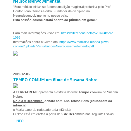
Neurodesenvolvimental
"Este módulo iniciar-se-á com uma lição magistral proferida pelo Prof.
Doutor João Gomes-Pedro, Fundador da disciplina no
Neurodesenvolvimento no nosso país.
Esta sessão solene estará aberta ao público em geral."
Para mais informações visite em:
https://diferencas.net/?p=1076#more-
1076
Informações sobre o Curso em:
https://www.medicina.ulisboa.pt/wp-
content/uploads/PerturbacoesNeurodesenvolvimento.pdf
2019-12-05
TEMPO COMUM um filme de Susana Nobre
A
TERRATREME
apresenta a estreia do filme
Tempo comum
de Susana
Nobre.
No dia 9 Dezembro:
debate com Ana Teresa Brito (educadora da
infância)
e Maria Lacerda (educadora da infância)
O filme está em cartaz a partir de
5 de Dezembro
nas seguintes salas
+ INFO