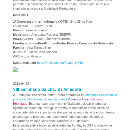
garantir a sensibilização para uma Cultura da Criança que se deseja
inspiradora de toda a Sociedade Portuguesa.
Maio 2021
1º Congresso Internacional da OFEI |
24 a 28 de Maio
26 de Maio – 15h30m – 17h
Parceiros em educação
Moderador:
Ana Luísa Ferreira (ESEPF)
WAECE/AMEI
– Juan Sánchez Muliterno
Fundação Brazelton/Gomes-Pedro Para as Ciências do Bebé e da
Família
– Ana Teresa Brito
ACPEEP
– Maria João Rosado
APEI
– Luís Ribeiro
Saiba mais em:
https://ofei.esepf.pt/?page_id=464
2021-04-27
VIII Seminário da CPCJ da Amadora
A Fundação Brazelton/Gomes-Pedro é parceira na
campanha nacional de
promoção do Desenvolvimento Infantil
Primeiros Anos
a Nossa
Prioridade
. Esta campanha tem como finalidade colocar o tema na
agenda de todos em Portugal e promover uma maior consciência da
sociedade sobre a importância dos primeiros anos de vida e dos direitos
da criança no processo de desenvolvimento humano, visando a
construção de uma sociedade saudável e sustentável.
Está subjacente a todas as atividades da Fundação BGP o objetivo de
garantir a sensibilização para uma Cultura da Criança que se deseja