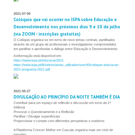
2021-07-09
Colóquio que vai ocorrer no ISPA sobre Educação e
Desenvolvimento nos próximos dias 9 e 10 de julho
(via ZOOM - inscrições gratuitas)
O Colóquio organiza-se em torno de nove temas centrais, partilhados
através de um grupo de profissionais e investigadores comprometidos
em partilhar e aprofundar o diálogo entre Educação e Desenvolvimento.
A informação está disponível em:
https://www.ispa.pt/educacao2021
https://www.ispa.pt/ficheiros/areas_utilizador/user40/coloquio-educacao-
2021-programa-2021.pdf
2021-05-27
DIVULGAÇÃO AO PRINCÍPIO DA NOITE TAMBÉM É DIA
Contribuir para um espaço de reflexão e discussão em torno da 1ª
Infância
Provocar o Questionamento e a Reflexão
Partilhar / Divulgar experiências
Proporcionar o contato com diferentes perspetivas e oradores
A Plataforma Crescer Melhor em Cascais organiza mais um ciclo de
sessões: