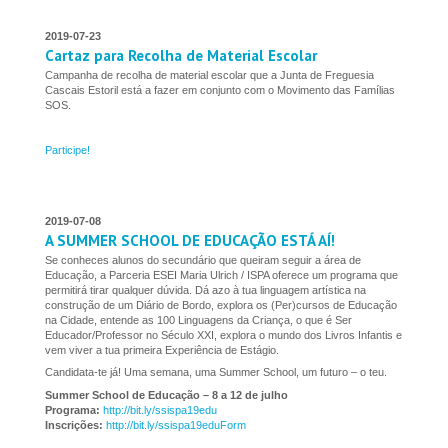
2019-07-23
Cartaz para Recolha de Material Escolar
Campanha de recolha de material escolar que a Junta de Freguesia
Cascais Estoril está a fazer em conjunto com o Movimento das Famílias
SOS.
Participe!
2019-07-08
A SUMMER SCHOOL DE EDUCAÇÃO ESTÁ AÍ!
Se conheces alunos do secundário que queiram seguir a área de
Educação, a Parceria ESEI Maria Ulrich / ISPA oferece um programa que
permitirá tirar qualquer dúvida. Dá azo à tua linguagem artística na
construção de um Diário de Bordo, explora os (Per)cursos de Educação
na Cidade, entende as 100 Linguagens da Criança, o que é Ser
Educador/Professor no Século XXI, explora o mundo dos Livros Infantis e
vem viver a tua primeira Experiência de Estágio.
Candidata-te já! Uma semana, uma Summer School, um futuro – o teu.
Summer School de Educação – 8 a 12 de julho
Programa:
http://bit.ly/ssispa19edu
Inscrições:
http://bit.ly/ssispa19eduForm