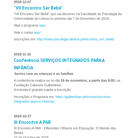
2018-12-07
"VII Encontro Ser Bebé"
"VII Encontro Ser Bebé" que vai decorrer na Faculdade de Psicologia da
Universidade de Lisboa no próximo dia 7 de Dezembro de 2018.
Veja o programa
aqui
Veja o cartaz
aqui
Inscrições em:
http://www.psicologia.ulisboa.pt/encontro_ser_bebe/
2018-11-16
Conferência SERVIÇOS INTEGRADOS PARA A
INFÂNCIA
Juntos com as crianças e as famílias
A conferência realiza-se no dia
16 de novembro, a partir das 9:00
, na
Fundação Calouste Gulbenkian.
A entrada é gratuita sujeita a inscrição.
Inscrições e Programa em:
https://gulbenkian.pt/evento/servicos-
integrados-para-a-infancia/
2018-10-27
III Encontro A PAR
III Encontro A PAR - Diferentes Olhares em Educação: O Mundo dos
Bebés.
27 de Outubro de 2018