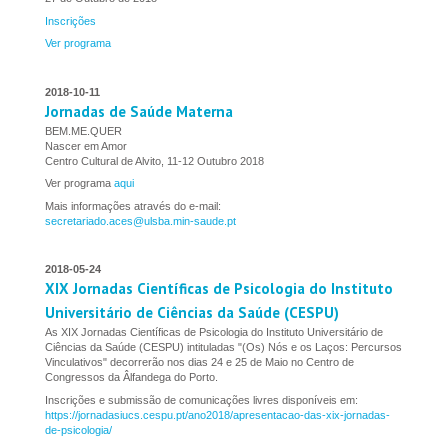
Inscrições
Ver programa
2018-10-11
Jornadas de Saúde Materna
BEM.ME.QUER
Nascer em Amor
Centro Cultural de Alvito, 11-12 Outubro 2018
Ver programa
aqui
Mais informações através do e-mail:
secretariado.aces@ulsba.min-saude.pt
2018-05-24
XIX Jornadas Científicas de Psicologia do Instituto
Universitário de Ciências da Saúde (CESPU)
As XIX Jornadas Científicas de Psicologia do Instituto Universitário de
Ciências da Saúde (CESPU) intituladas "(Os) Nós e os Laços: Percursos
Vinculativos" decorrerão nos dias 24 e 25 de Maio no Centro de
Congressos da Âlfandega do Porto.
Inscrições e submissão de comunicações livres disponíveis em:
https://jornadasiucs.cespu.pt/ano2018/apresentacao-das-xix-jornadas-
de-psicologia/