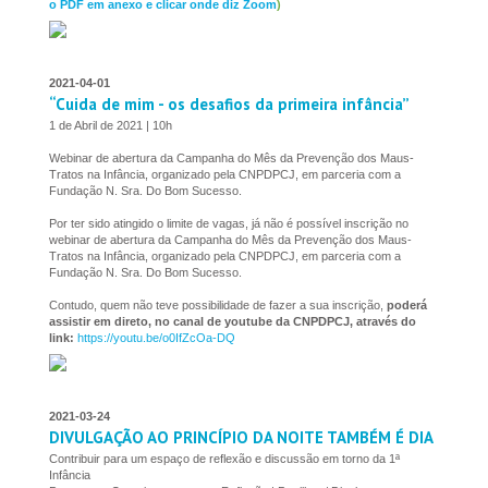
o PDF em anexo e clicar onde diz Zoom
)
2021-04-01
“Cuida de mim - os desafios da primeira infância”
1 de Abril de 2021 | 10h
Webinar de abertura da Campanha do Mês da Prevenção dos Maus-
Tratos na Infância, organizado pela CNPDPCJ, em parceria com a
Fundação N. Sra. Do Bom Sucesso.
Por ter sido atingido o limite de vagas, já não é possível inscrição no
webinar de abertura da Campanha do Mês da Prevenção dos Maus-
Tratos na Infância, organizado pela CNPDPCJ, em parceria com a
Fundação N. Sra. Do Bom Sucesso.
Contudo, quem não teve possibilidade de fazer a sua inscrição,
poderá
assistir em direto, no canal de youtube da CNPDPCJ, através do
link:
https://youtu.be/o0IfZcOa-DQ
2021-03-24
DIVULGAÇÃO AO PRINCÍPIO DA NOITE TAMBÉM É DIA
Contribuir para um espaço de reflexão e discussão em torno da 1ª
Infância