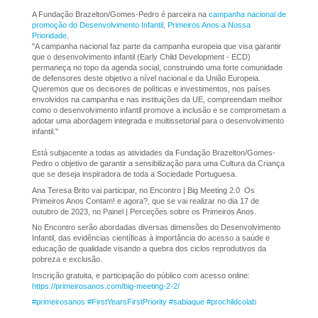
A Fundação Brazelton/Gomes-Pedro é parceira na
campanha nacional de
promoção do Desenvolvimento Infantil, Primeiros Anos a Nossa
Prioridade
.
"A campanha nacional faz parte da campanha europeia que visa garantir
que o desenvolvimento infantil (Early Child Development - ECD)
permaneça no topo da agenda social, construindo uma forte comunidade
de defensores deste objetivo a nível nacional e da União Europeia.
Queremos que os decisores de políticas e investimentos, nos países
envolvidos na campanha e nas instituições da UE, compreendam melhor
como o desenvolvimento infantil promove a inclusão e se comprometam a
adotar uma abordagem integrada e multissetorial para o desenvolvimento
infantil."
Está subjacente a todas as atividades da Fundação Brazelton/Gomes-
Pedro o objetivo de garantir a sensibilização para uma Cultura da Criança
que se deseja inspiradora de toda a Sociedade Portuguesa.
Ana Teresa Brito vai participar, no Encontro | Big Meeting 2.0 Os
Primeiros Anos Contam! e agora?, que se vai realizar no dia 17 de
outubro de 2023, no Painel | Perceções sobre os Primeiros Anos.
No Encontro serão abordadas diversas dimensões do Desenvolvimento
Infantil, das evidências científicas à importância do acesso a saúde e
educação de qualidade visando a quebra dos ciclos reprodutivos da
pobreza e exclusão.
Inscrição gratuita, e participação do público com acesso online:
https://primeirosanos.com/big-meeting-2-2/
#primeirosanos
#FirstYearsFirstPriority
#sabiaque
#prochildcolab