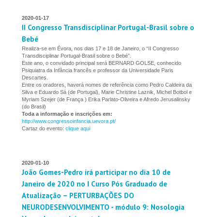
2020-01-17
II Congresso Transdisciplinar Portugal-Brasil sobre o
Bebé
Realiza-se em Évora, nos dias 17 e 18 de Janeiro, o “II Congresso
Transdisciplinar Portugal-Brasil sobre o Bebé”.
Este ano, o convidado principal será BERNARD GOLSE, conhecido
Psiquiatra da Infância francês e professor da Universidade Paris
Descartes.
Entre os oradores, haverá nomes de referência como Pedro Caldeira da
Silva e Eduardo Sá (de Portugal), Marie Christine Laznik, Michel Botbol e
Myriam Szejer (de França ) Erika Parlato-Oliveira e Afredo Jerusalinsky
(do Brasil)
Toda a informação e inscrições em:
http://www.congressoinfancia.uevora.pt/
Cartaz do evento:
clique aqui
2020-01-10
João Gomes-Pedro irá participar no dia 10 de
Janeiro de 2020 no I Curso Pós Graduado de
Atualização – PERTURBAÇÕES DO
NEURODESENVOLVIMENTO - módulo 9: Nosologia