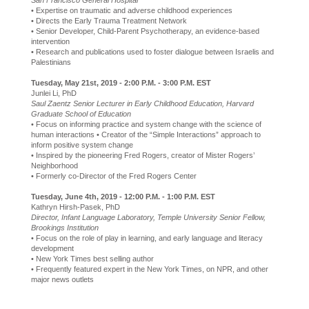
San Francisco General Hospital
• Expertise on traumatic and adverse childhood experiences
• Directs the Early Trauma Treatment Network
• Senior Developer, Child-Parent Psychotherapy, an evidence-based
intervention
• Research and publications used to foster dialogue between Israelis and
Palestinians
Tuesday, May 21st, 2019 - 2:00 P.M. - 3:00 P.M. EST
Junlei Li, PhD
Saul Zaentz Senior Lecturer in Early Childhood Education, Harvard
Graduate School of Education
• Focus on informing practice and system change with the science of
human interactions • Creator of the “Simple Interactions” approach to
inform positive system change
• Inspired by the pioneering Fred Rogers, creator of Mister Rogers’
Neighborhood
• Formerly co-Director of the Fred Rogers Center
​Tuesday, June 4th, 2019 - 12:00 P.M. - 1:00 P.M. EST
Kathryn Hirsh-Pasek, PhD
Director, Infant Language Laboratory, Temple University Senior Fellow,
Brookings Institution
• Focus on the role of play in learning, and early language and literacy
development
• New York Times best selling author
• Frequently featured expert in the New York Times, on NPR, and other
major news outlets