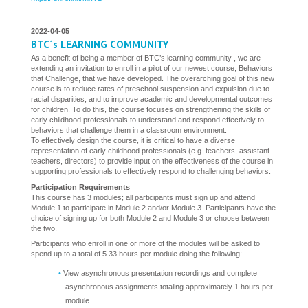
2022-04-05
BTC´s LEARNING COMMUNITY
As a benefit of being a member of BTC’s learning community , we are
extending an invitation to enroll in a pilot of our newest course, Behaviors
that Challenge, that we have developed. The overarching goal of this new
course is to reduce rates of preschool suspension and expulsion due to
racial disparities, and to improve academic and developmental outcomes
for children. To do this, the course focuses on strengthening the skills of
early childhood professionals to understand and respond effectively to
behaviors that challenge them in a classroom environment.
To effectively design the course, it is critical to have a diverse
representation of early childhood professionals (e.g. teachers, assistant
teachers, directors) to provide input on the effectiveness of the course in
supporting professionals to effectively respond to challenging behaviors.
Participation Requirements
This course has 3 modules; all participants must sign up and attend
Module 1 to participate in Module 2 and/or Module 3. Participants have the
choice of signing up for both Module 2 and Module 3 or choose between
the two.
Participants who enroll in one or more of the modules will be asked to
spend up to a total of 5.33 hours per module doing the following:
View asynchronous presentation recordings and complete
asynchronous assignments totaling approximately 1 hours per
module