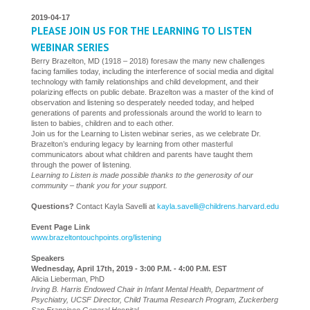
2019-04-17
PLEASE JOIN US FOR THE LEARNING TO LISTEN
WEBINAR SERIES
Berry Brazelton, MD (1918 – 2018) foresaw the many new challenges
facing families today, including the interference of social media and digital
technology with family relationships and child development, and their
polarizing effects on public debate. Brazelton was a master of the kind of
observation and listening so desperately needed today, and helped
generations of parents and professionals around the world to learn to
listen to babies, children and to each other.
Join us for the Learning to Listen webinar series, as we celebrate Dr.
Brazelton’s enduring legacy by learning from other masterful
communicators about what children and parents have taught them
through the power of listening.
Learning to Listen is made possible thanks to the generosity of our
community – thank you for your support.
Questions?
Contact Kayla Savelli at
kayla.savelli@childrens.harvard.edu
Event Page Link
www.brazeltontouchpoints.org/listening
Speakers
Wednesday, April 17th, 2019 - 3:00 P.M. - 4:00 P.M. EST
Alicia Lieberman, PhD
Irving B. Harris Endowed Chair in Infant Mental Health, Department of
Psychiatry, UCSF Director, Child Trauma Research Program, Zuckerberg