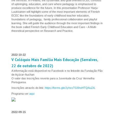
the services. In Finland, the systematic and goal oriented ECEC consists
of upbringing, education, and care where pedagogy is emphasised to
produce excellence for the future. In this presentation Professor Harju-
Luukkainen will highlight some of the most important elements of Finnish
ECEC like the foundations of early childhood teacher education,
foundations of pedagogy, family professional collaboration and playful
learning. She will guide the audience through the most important findings in
the book called Finnish Early Childhood Education and Care – A Multi-
theoretical perspective on Research and Practice.
2022-10-22
V Colóquio Mais Família Mais Educação (Serralves,
22 de outubro de 2022)
A informação está disponível no Facebook e no linkedin da Fundação Pão
de Açúcar-Auchan
O valor das inscrições reverte para a Juventude da Cruz Vermelha
Portuguesa.
Inscrições através do link:
https://forms.gle/JyhxsTG6hoHTQAuZA
.
Programa ver
aqui
2022-09-15