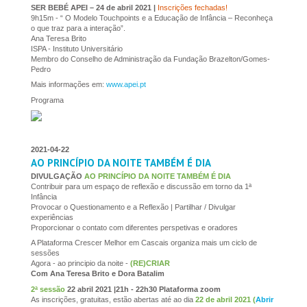
SER BEBÉ APEI – 24 de abril 2021 |
Inscrições fechadas!
9h15m - “ O Modelo Touchpoints e a Educação de Infância – Reconheça
o que traz para a interação”.
Ana Teresa Brito
ISPA - Instituto Universitário
Membro do Conselho de Administração da Fundação Brazelton/Gomes-
Pedro
Mais informações em:
www.apei.pt
Programa
2021-04-22
AO PRINCÍPIO DA NOITE TAMBÉM É DIA
DIVULGAÇÃO
AO PRINCÍPIO DA NOITE TAMBÉM É DIA
Contribuir para um espaço de reflexão e discussão em torno da 1ª
Infância
Provocar o Questionamento e a Reflexão | Partilhar / Divulgar
experiências
Proporcionar o contato com diferentes perspetivas e oradores
A Plataforma Crescer Melhor em Cascais organiza mais um ciclo de
sessões
Agora - ao principio da noite -
(RE)CRIAR
Com Ana Teresa Brito e Dora Batalim
2ª sessão
22 abril 2021 |21h - 22h30 Plataforma zoom
As inscrições, gratuitas, estão abertas até ao dia
22 de abril 2021 (
Abrir