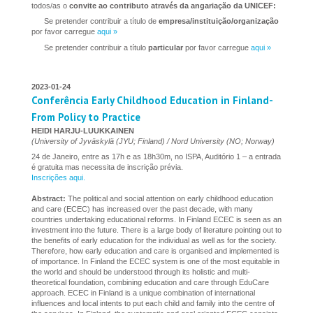
todos/as o
convite ao contributo através da angariação da UNICEF:
Se pretender contribuir a título de
empresa/instituição/organização
por favor carregue
aqui »
Se pretender contribuir a título
particular
por favor carregue
aqui »
2023-01-24
Conferência Early Childhood Education in Finland-
From Policy to Practice
HEIDI HARJU-LUUKKAINEN
(University of Jyväskylä (JYU; Finland) / Nord University (NO; Norway)
24 de Janeiro, entre as 17h e as 18h30m, no ISPA, Auditório 1 – a entrada
é gratuita mas necessita de inscrição prévia.
Inscrições aqui.
Abstract:
The political and social attention on early childhood education
and care (ECEC) has increased over the past decade, with many
countries undertaking educational reforms. In Finland ECEC is seen as an
investment into the future. There is a large body of literature pointing out to
the benefits of early education for the individual as well as for the society.
Therefore, how early education and care is organised and implemented is
of importance. In Finland the ECEC system is one of the most equitable in
the world and should be understood through its holistic and multi-
theoretical foundation, combining education and care through EduCare
approach. ECEC in Finland is a unique combination of international
influences and local intents to put each child and family into the centre of