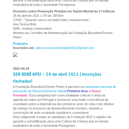
garantir a sensibilização para uma Cultura da Criança que se deseja
inspiradora de toda a Sociedade Portuguesa.
Encontro sobre Prevenção Primária em Saúde Mental da 1ª Infância
26 de abril de 2021 | 17h às 19h30m
17h55 - "Quando nasce um bebé todos (re)nascemos."
Ana Teresa Brito
ISPA - Instituto Universitário
Membro do Conselho de Administração da Fundação Brazelton/Gomes-
Pedro
Programa
Inscrições em:
alicercesemcomunidade2021@gmail.com
2021-04-24
SER BEBÉ APEI – 24 de abril 2021 | Inscrições
fechadas!
A Fundação Brazelton/Gomes-Pedro é parceira na
campanha nacional de
promoção do Desenvolvimento Infantil
Primeiros Anos
a Nossa
Prioridade
. Esta campanha tem como finalidade colocar o tema na
agenda de todos em Portugal e promover uma maior consciência da
sociedade sobre a importância dos primeiros anos de vida e dos direitos
da criança no processo de desenvolvimento humano, visando a
construção de uma sociedade saudável e sustentável.
Está subjacente a todas as atividades da Fundação BGP o objetivo de
garantir a sensibilização para uma Cultura da Criança que se deseja
inspiradora de toda a Sociedade Portuguesa.