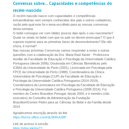
Conversas sobre... Capacidades e competências do
recém-nascido
O recém-nascido nasce com capacidades e competências
extraordinárias nem sempre conhecidas dos pais e outros cuidadores,
razão pelo qual este foi o tema escolhido para as nossas conversas
desta semana.
O bebé consegue ver com nitidez poucos dias após o seu nascimento?
Quais os sinais no bebé com que os pais se devem preocupar? O que é
suposto esperar para as primeiras fases de desenvolvimento? Ele não
chora, é normal?
Nas nossas próximas Conversas vamos responder a estas e outras
questões com a colaboração da Dra. Maria Raúl Xavier - Professora
Auxiliar da Faculdade de Educação e Psicologia da Universidade Católica
Portuguesa (desde 2006); Doutorada em Ciências Biomédicas pelo
ICBAS da Universidade do Porto (2001); Licenciada em Psicologia pela
FPCE da Universidade do Porto (1988); Coordenadora da Clínica
Universitária de Psicologia (CUP) da Faculdade de Educação e
Psicologia da Universidade Católica Portuguesa (2014-2019);
Coordenadora da Licenciatura em Psicologia da Faculdade de Educação
e Psicologia da Universidade Católica Portuguesa (2008-2014); Foi
membro do Centro Brazelton Portugal, desde 2004, e é membro (não
executivo) do Conselho de Administração da Fundação
Brazelton/Gomes-Pedro para as Ciências do Bebé e da Família desde
2014.
Agradecemos inscrição através do link
https://forms.office.com/r/jU3hRrAJBP
Link de acesso à sessão
https://shre.ink/mxT1