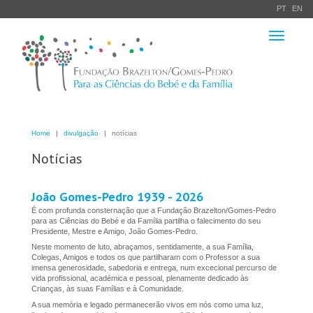
PT
EN
Toggle
navigation
Home
divulgação
notícias
Notícias
João Gomes-Pedro 1939 - 2026
É com profunda consternação que a Fundação Brazelton/Gomes-Pedro
para as Ciências do Bebé e da Família partilha o falecimento do seu
Presidente, Mestre e Amigo, João Gomes-Pedro.
Neste momento de luto, abraçamos, sentidamente, a sua Família,
Colegas, Amigos e todos os que partilharam com o Professor a sua
imensa generosidade, sabedoria e entrega, num excecional percurso de
vida profissional, académica e pessoal, plenamente dedicado às
Crianças, às suas Famílias e à Comunidade.
A sua memória e legado permanecerão vivos em nós como uma luz,