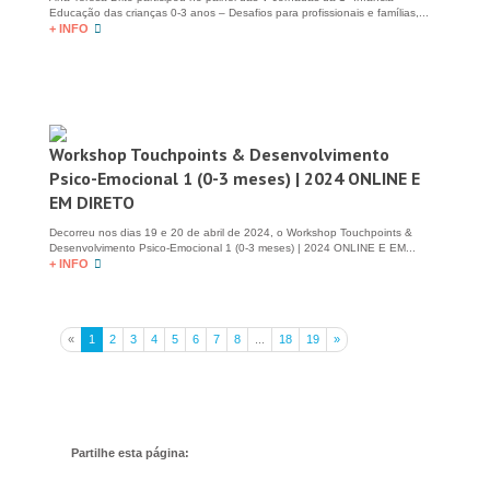
Educação das crianças 0-3 anos – Desafios para profissionais e famílias,...
+ INFO
Workshop Touchpoints & Desenvolvimento
Psico-Emocional 1 (0-3 meses) | 2024 ONLINE E
EM DIRETO
Decorreu nos dias 19 e 20 de abril de 2024, o Workshop Touchpoints &
Desenvolvimento Psico-Emocional 1 (0-3 meses) | 2024 ONLINE E EM...
+ INFO
«
1
2
3
4
5
6
7
8
...
18
19
»
Partilhe esta página: