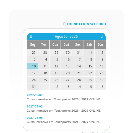
FOUNDATION SCHEDULE
Agosto 2026
Seg
Ter
Qua
Qui
Sex
Sáb
Dom
27
28
29
30
31
1
2
3
4
5
6
7
8
9
10
11
12
13
14
15
16
17
18
19
20
21
22
23
24
25
26
27
28
29
30
31
1
2
3
4
5
6
2027-05-07
Curso Intensivo em Touchpoints 2026 | 2027 ONLINE
2027-04-02
Curso Intensivo em Touchpoints 2026 | 2027 ONLINE
2027-03-05
Curso Intensivo em Touchpoints 2026 | 2027 ONLINE