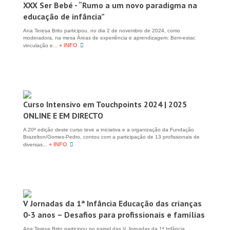
XXX Ser Bebé - “Rumo a um novo paradigma na
educação de infância”
Ana Teresa Brito participou, no dia 2 de novembro de 2024, como
moderadora, na mesa Áreas de experiência e aprendizagem: Bem-estar,
+ INFO
vinculação e...
Curso Intensivo em Touchpoints 2024 | 2025
ONLINE E EM DIRECTO
A 20ª edição deste curso teve a iniciativa e a organização da Fundação
Brazelton/Gomes-Pedro, contou com a participação de 13 profissionais de
+ INFO
diversas...
V Jornadas da 1ª Infância Educação das crianças
0-3 anos – Desafios para profissionais e famílias
Ana Teresa Brito participou no painel das V Jornadas da 1ª Infância